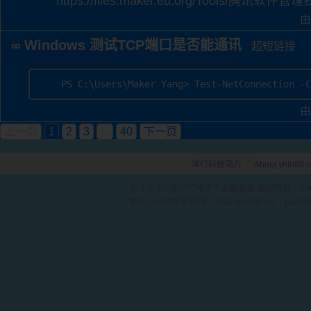
https://files.maker.eu.org/Tools/腾讯软件
由
Windows 测试TCP端口是否能通讯
∞
超短链接
PS C:\Users\Maker Yang> Test-NetConnection -C
由
上一页
1
2
3
...
40
下一页
洋行科技简介
┊
About yhth88.
长沙市天心区洋行电子产品经营部 版权所有 Copyri
客户24小时服务热线：0731-84688748 1822