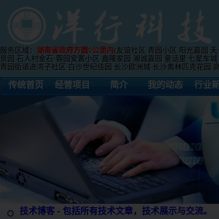
服务区域：
湖南省政府方圆5公里内
(友谊社区 青园小区 阳光嘉园 天
景园 石人村金石·蓉园安置小区 鑫隆家园 湘诚嘉园 童话里 七星车城
青园街道进湾子社区 白沙世纪佳园 长沙欧洲城 长沙奥林匹克花园 高升
传统首页
经营项目
简介
我的动态
行业
技术博客 - 包括所有技术文章，技术展示与交流。