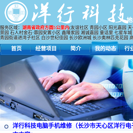
地
服务区域：
湖南省政府方圆5公里内
(友谊社区 青园小区 阳光嘉园 天
景园 石人村金石·蓉园安置小区 鑫隆家园 湘诚嘉园 童话里 七星车城
青园街道进湾子社区 白沙世纪佳园 长沙欧洲城 长沙奥林匹克花园 高升
首页
经营项目
简介
我的动态
行
洋行科技电脑手机维修（长沙市天心区洋行电子